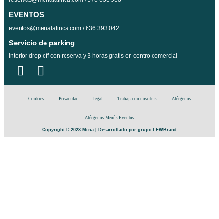
reservas@menalafinca.com / 676 636 968
EVENTOS
eventos@menalafinca.com / 636 393 042
Servicio de parking
Interior drop off con reserva y 3 horas gratis en centro comercial
Cookies
Privacidad
legal
Trabaja con nosotros
Alérgenos
Alérgenos Menús Eventos
Copyright © 2023 Mena | Desarrollado por grupo LEWBrand