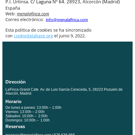
P.I. Urtinsa. C/
Laguna
Nº
64
. 28923, Alcorcón (Madrid)
España
Web:
menalafinca.com
Correo electrónico:
info@menalafinca.com
Esta política de cookies se ha sincronizado
con
cookiedatabase.org
el junio 9, 2022.
Dirección
LaFinca Grand Cafe Av. de Luis García Cereceda, 5, 28223 Pozuelo de
Alarcón, Madrid
Horario
De lunes a jueves: 13:00h – 1:00h
Viernes: 13:00h – 2:00h
Sábados: 10:00h – 2:00h
Domingos: 10:00h – 1:00h
Reservas